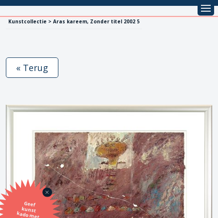
Kunstcollectie > Aras kareem, Zonder titel 2002 5
« Terug
Geef
kunst
kado met
de SBK