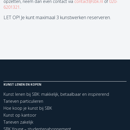
opzetten, neem dan even contact via
contact@sbk.nl
of
020-
6201321
.
LET OP! Je kunt maximaal 3 kunstwerken reserveren.
KUNST LENEN EN KOPEN
Kunst lenen bij SBK: makkelijk, betaalbaar en inspirerend
Tarieven particulieren
Hoe koop je kunst bij SBK
Kunst op kantoor
Tarieven zakelijk
SBK Young – studentenabonnement