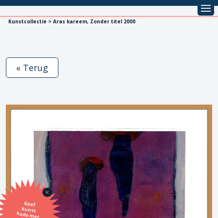
Kunstcollectie > Aras kareem, Zonder titel 2000
« Terug
Geef
kunst
kado met
de SBK