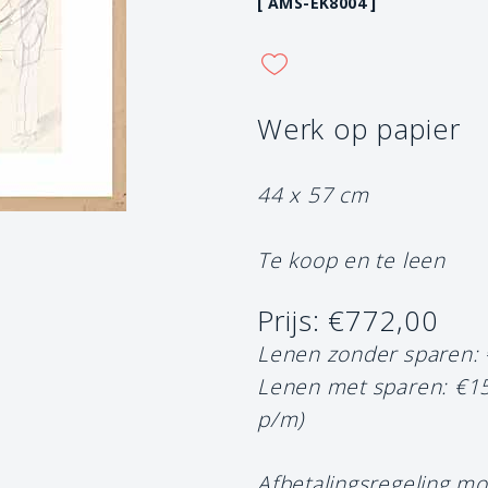
[ AMS-EK8004 ]
Werk op papier
44 x 57 cm
Te koop en te leen
Prijs: €772,00
Lenen zonder sparen:
Lenen met sparen: €1
p/m)
Afbetalingsregeling mo