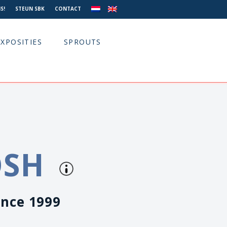
S!
STEUN SBK
CONTACT
EXPOSITIES
SPROUTS
OSH
ance 1999