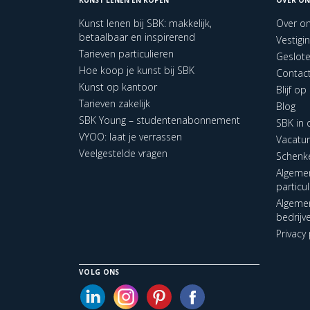
Kunst lenen bij SBK: makkelijk,
Over o
betaalbaar en inspirerend
Vestigi
Tarieven particulieren
Geslot
Hoe koop je kunst bij SBK
Contac
Kunst op kantoor
Blijf o
Tarieven zakelijk
Blog
SBK Young – studentenabonnement
SBK in
VYOO: laat je verrassen
Vacatu
Veelgestelde vragen
Schenk
Algeme
particu
Algeme
bedrijv
Privacy 
VOLG ONS