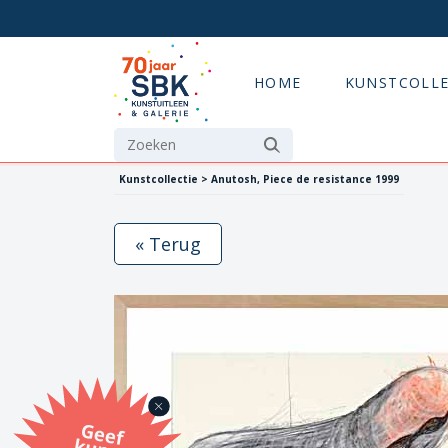
HOME
KUNSTCOLLE
Kunstcollectie > Anutosh, Piece de resistance 1999
« Terug
G
eef
u
n
st
a
d
o
m
et
e SB
K
u
n
stb
o
n