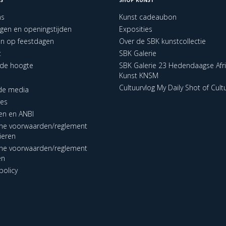
ns
Kunst cadeaubon
ngen en openingstijden
Exposities
en op feestdagen
Over de SBK kunstcollectie
t
SBK Galerie
p de hoogte
SBK Galerie 23 Hedendaagse Afr
Kunst KNSM
Cultuurvlog My Daily Shot of Cult
 de media
res
en en ANBI
ne voorwaarden/reglement
lieren
ne voorwaarden/reglement
en
policy