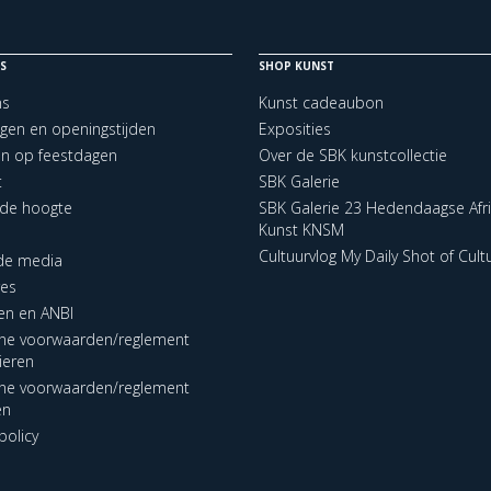
S
SHOP KUNST
ns
Kunst cadeaubon
ngen en openingstijden
Exposities
en op feestdagen
Over de SBK kunstcollectie
t
SBK Galerie
p de hoogte
SBK Galerie 23 Hedendaagse Afr
Kunst KNSM
Cultuurvlog My Daily Shot of Cult
 de media
res
en en ANBI
ne voorwaarden/reglement
lieren
ne voorwaarden/reglement
en
policy