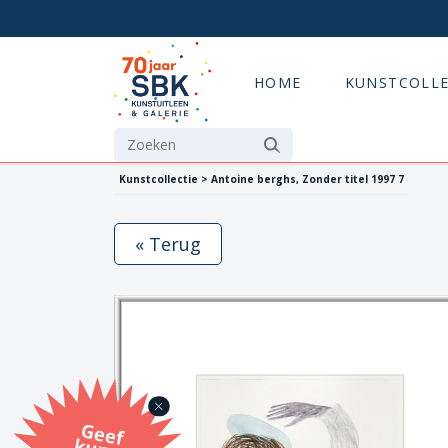
HOME
KUNSTCOLLE
Kunstcollectie > Antoine berghs, Zonder titel 1997 7
« Terug
G
eef
u
n
st
a
d
o
m
et
e SB
K
u
n
stb
o
n