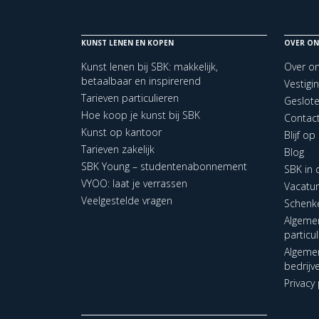
KUNST LENEN EN KOPEN
OVER ON
Kunst lenen bij SBK: makkelijk,
Over o
betaalbaar en inspirerend
Vestigi
Tarieven particulieren
Geslot
Hoe koop je kunst bij SBK
Contac
Kunst op kantoor
Blijf o
Tarieven zakelijk
Blog
SBK Young – studentenabonnement
SBK in
VYOO: laat je verrassen
Vacatu
Veelgestelde vragen
Schenk
Algeme
particu
Algeme
bedrijv
Privacy 