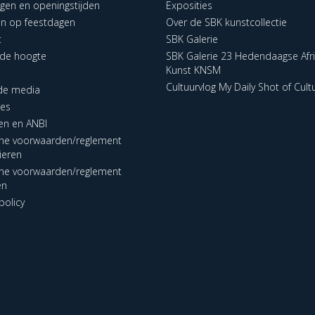
ngen en openingstijden
Exposities
en op feestdagen
Over de SBK kunstcollectie
t
SBK Galerie
p de hoogte
SBK Galerie 23 Hedendaagse Afr
Kunst KNSM
Cultuurvlog My Daily Shot of Cult
 de media
res
en en ANBI
ne voorwaarden/reglement
lieren
ne voorwaarden/reglement
en
policy