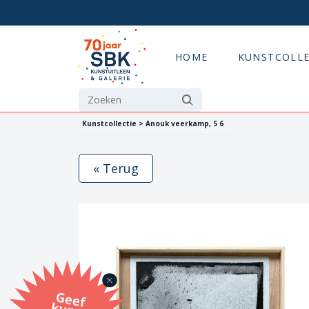
HOME
KUNSTCOLLE
Kunstcollectie > Anouk veerkamp, 5 6
« Terug
G
eef
u
n
st
a
d
o
m
et
e SB
K
u
n
stb
o
n