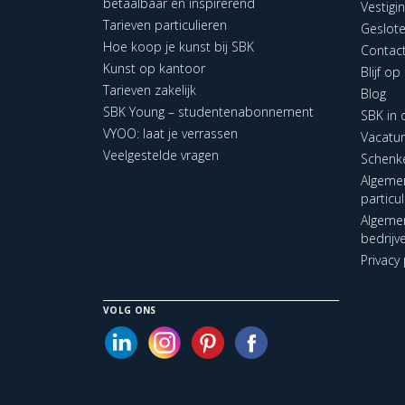
betaalbaar en inspirerend
Vestigi
Tarieven particulieren
Geslot
Hoe koop je kunst bij SBK
Contac
Kunst op kantoor
Blijf o
Tarieven zakelijk
Blog
SBK Young – studentenabonnement
SBK in
VYOO: laat je verrassen
Vacatu
Veelgestelde vragen
Schenk
Algeme
particu
Algeme
bedrijv
Privacy 
VOLG ONS