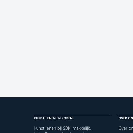
KUNST LENEN EN KOPEN
OVER ON
Kunst lenen bij SBK: makkelijk,
Over o