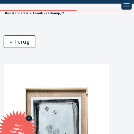
Kunstcollectie > Anouk veerkamp, 2
« Terug
Geef
kunst
kado met
de SBK