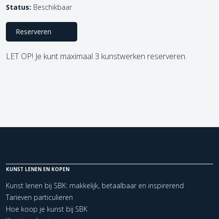
Status:
Beschikbaar
Reserveren
LET OP! Je kunt maximaal 3 kunstwerken reserveren.
KUNST LENEN EN KOPEN
Kunst lenen bij SBK: makkelijk, betaalbaar en inspirerend
Tarieven particulieren
Hoe koop je kunst bij SBK