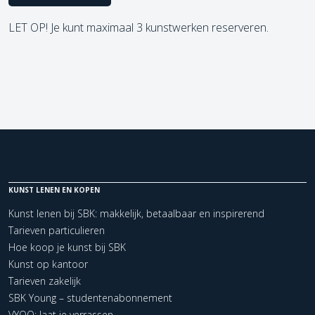
LET OP! Je kunt maximaal 3 kunstwerken reserveren.
KUNST LENEN EN KOPEN
Kunst lenen bij SBK: makkelijk, betaalbaar en inspirerend
Tarieven particulieren
Hoe koop je kunst bij SBK
Kunst op kantoor
Tarieven zakelijk
SBK Young – studentenabonnement
VYOO: laat je verrassen