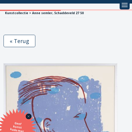
Kunstcollectie > Anne semler, Schaddeveld 27 50
« Terug
Geef
kunst
kado met
de SBK