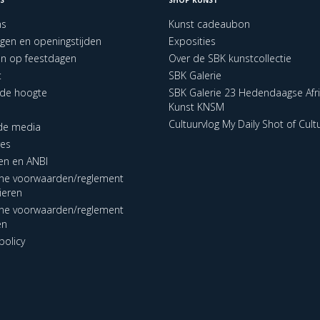
ns
Kunst cadeaubon
ngen en openingstijden
Exposities
en op feestdagen
Over de SBK kunstcollectie
t
SBK Galerie
p de hoogte
SBK Galerie 23 Hedendaagse Afr
Kunst KNSM
Cultuurvlog My Daily Shot of Cult
 de media
res
en en ANBI
ne voorwaarden/reglement
lieren
ne voorwaarden/reglement
en
policy