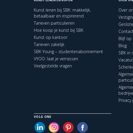
Kunst lenen bij SBK: makkelijk,
Over o
betaalbaar en inspirerend
Vestigi
Tarieven particulieren
Geslot
Hoe koop je kunst bij SBK
Contac
Kunst op kantoor
Blijf o
Tarieven zakelijk
Blog
SBK Young – studentenabonnement
SBK in
VYOO: laat je verrassen
Vacatu
Veelgestelde vragen
Schenk
Algeme
particu
Algeme
bedrijv
Privacy 
VOLG ONS