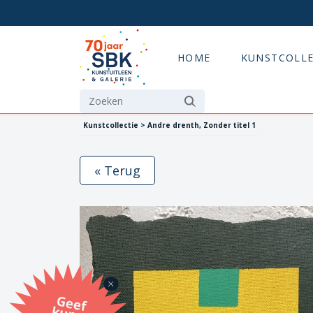
HOME
KUNSTCOLLE
Kunstcollectie > Andre drenth, Zonder titel 1
« Terug
G
eef
u
n
st
a
d
o
m
et
e SB
K
u
n
stb
o
n