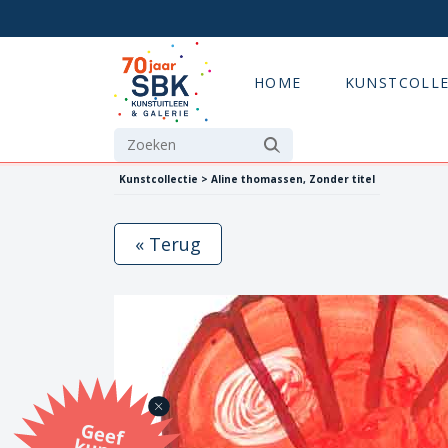
HOME
KUNSTCOLLE
Kunstcollectie > Aline thomassen, Zonder titel
« Terug
G
eef
u
n
st
a
d
o
m
et
e SB
K
u
n
stb
o
n