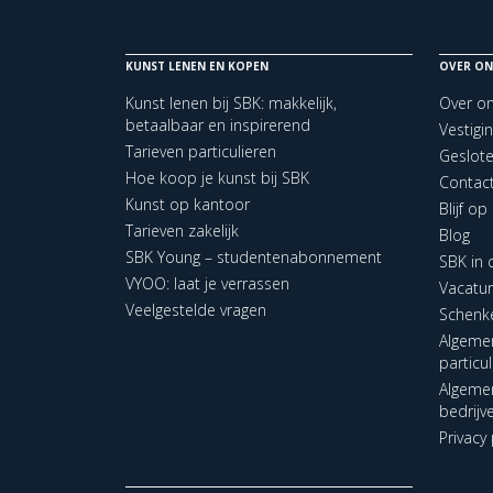
KUNST LENEN EN KOPEN
OVER ON
Kunst lenen bij SBK: makkelijk,
Over o
betaalbaar en inspirerend
Vestigi
Tarieven particulieren
Geslot
Hoe koop je kunst bij SBK
Contac
Kunst op kantoor
Blijf o
Tarieven zakelijk
Blog
SBK Young – studentenabonnement
SBK in
VYOO: laat je verrassen
Vacatu
Veelgestelde vragen
Schenk
Algeme
particu
Algeme
bedrijv
Privacy 