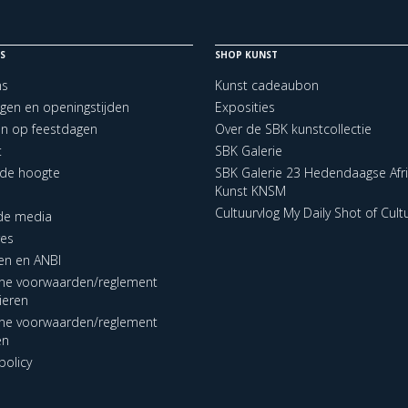
S
SHOP KUNST
ns
Kunst cadeaubon
ngen en openingstijden
Exposities
en op feestdagen
Over de SBK kunstcollectie
t
SBK Galerie
p de hoogte
SBK Galerie 23 Hedendaagse Afr
Kunst KNSM
Cultuurvlog My Daily Shot of Cult
 de media
res
en en ANBI
ne voorwaarden/reglement
lieren
ne voorwaarden/reglement
en
policy