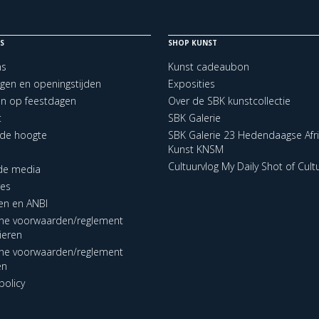
S
SHOP KUNST
ns
Kunst cadeaubon
ngen en openingstijden
Exposities
en op feestdagen
Over de SBK kunstcollectie
t
SBK Galerie
p de hoogte
SBK Galerie 23 Hedendaagse Afr
Kunst KNSM
Cultuurvlog My Daily Shot of Cult
 de media
res
en en ANBI
ne voorwaarden/reglement
lieren
ne voorwaarden/reglement
en
policy