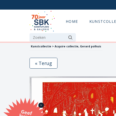
HOME
KUNSTCOLLE
Kunstcollectie > Acquire collectie, Gerard polhuis
« Terug
G
eef
u
n
st
a
d
o
m
et
e SB
K
u
n
stb
o
n