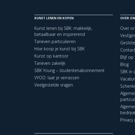
KUNST LENEN EN KOPEN
OVER ON
Kunst lenen bij SBK: makkelijk,
Over o
betaalbaar en inspirerend
Vestigi
Tarieven particulieren
Geslot
Hoe koop je kunst bij SBK
Contac
Kunst op kantoor
Blijf o
Tarieven zakelijk
Blog
SBK Young – studentenabonnement
SBK in
VYOO: laat je verrassen
Vacatu
Veelgestelde vragen
Schenk
Algeme
particu
Algeme
bedrijv
Privacy 