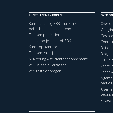
KUNST LENEN EN KOPEN
OVER ON
Kunst lenen bij SBK: makkelijk,
Over o
betaalbaar en inspirerend
Vestigi
Tarieven particulieren
Geslot
Hoe koop je kunst bij SBK
Contac
Kunst op kantoor
Blijf o
Tarieven zakelijk
Blog
SBK Young – studentenabonnement
SBK in
VYOO: laat je verrassen
Vacatu
Veelgestelde vragen
Schenk
Algeme
particu
Algeme
bedrijv
Privacy 