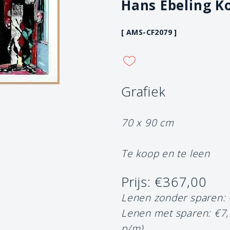
Hans Ebeling K
[ AMS-CF2079 ]
Grafiek
70 x 90 cm
Te koop en te leen
Prijs: €367,00
Lenen zonder sparen:
Lenen met sparen: €7
p/m)