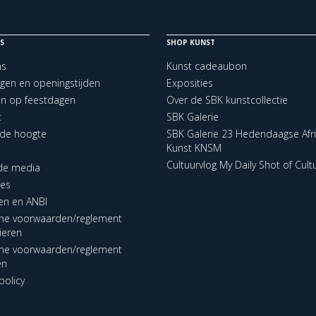
S
SHOP KUNST
ns
Kunst cadeaubon
ngen en openingstijden
Exposities
en op feestdagen
Over de SBK kunstcollectie
t
SBK Galerie
p de hoogte
SBK Galerie 23 Hedendaagse Afr
Kunst KNSM
Cultuurvlog My Daily Shot of Cult
 de media
res
en en ANBI
ne voorwaarden/reglement
lieren
ne voorwaarden/reglement
en
policy