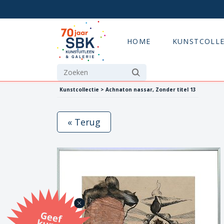
HOME
KUNSTCOLLE
Kunstcollectie > Achnaton nassar, Zonder titel 13
« Terug
G
eef
u
n
st
a
d
o
m
et
e SB
K
u
n
stb
o
n