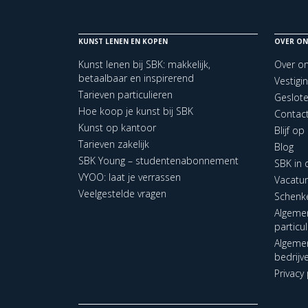
KUNST LENEN EN KOPEN
OVER ON
Kunst lenen bij SBK: makkelijk,
Over o
betaalbaar en inspirerend
Vestigi
Tarieven particulieren
Geslot
Hoe koop je kunst bij SBK
Contac
Kunst op kantoor
Blijf o
Tarieven zakelijk
Blog
SBK Young – studentenabonnement
SBK in
VYOO: laat je verrassen
Vacatu
Veelgestelde vragen
Schenk
Algeme
particu
Algeme
bedrijv
Privacy 