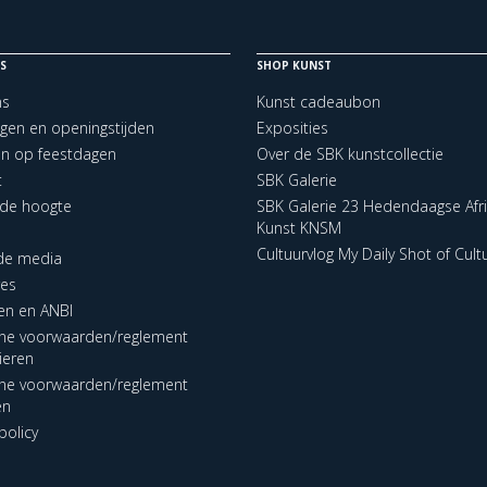
S
SHOP KUNST
ns
Kunst cadeaubon
ngen en openingstijden
Exposities
en op feestdagen
Over de SBK kunstcollectie
t
SBK Galerie
p de hoogte
SBK Galerie 23 Hedendaagse Afr
Kunst KNSM
Cultuurvlog My Daily Shot of Cult
 de media
res
en en ANBI
ne voorwaarden/reglement
lieren
ne voorwaarden/reglement
en
policy