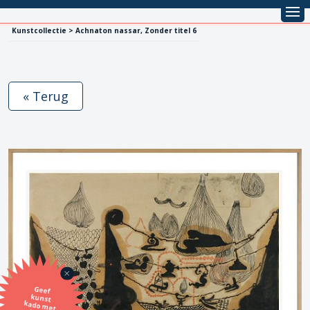
Kunstcollectie > Achnaton nassar, Zonder titel 6
« Terug
Geef
kunst
kado met
de SBK